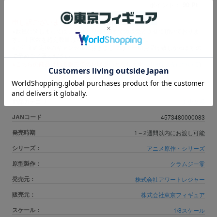
ポイント：
90
Pt
申し訳ございませんが、只今品切れ中です。
※数量に関しましては、
おひとり様1個まで
の販売とさせて頂いておりま
す。上限数を超え数量はキャンセル扱いとなります。
※ご注文確定後のキャンセルにおきましては、一切お受け致しかねますの
で予めご了承ください。
※こちらの商品は抽選販売でのお取扱いとなります。
(
抽選販売について
)
商品カテゴリ
美少女系
JANコード
4573480000083
発売時期
1～2週間以内にお渡し可能
シリーズ：
アニメ原作・シリーズ
原型製作：
クラムジー零
発売元：
株式会社アワートレジャー
販売元：
株式会社東京フィギュア
スケール：
1/8スケール