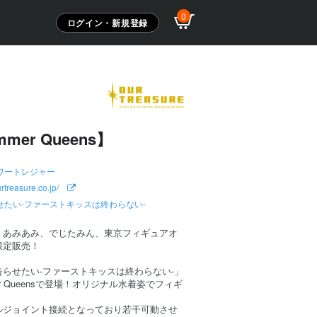
0
ログイン・新規登録
mer Queens】
ワートレジャー
ourtreasure.co.jp/
せたい-ファーストキッスは終わらない-
、あみあみ、でじたみん、東京フィギュアオ
限定販売！
らせたい-ファーストキッスは終わらない-」
r Queensで登場！オリジナル水着姿でフィギ
ルジョイント接続となっており若干可動させ