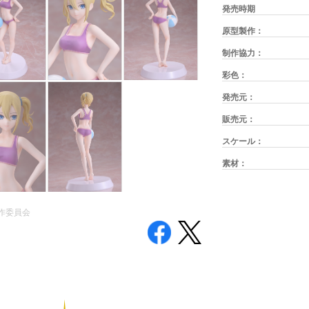
発売時期
原型製作：
制作協力：
彩色：
発売元：
販売元：
スケール：
素材：
作委員会