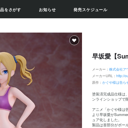
品をさがす
お知らせ
発売スケジュール
早坂愛【Sum
メーカー：
株式会社ア
メーカーURL：
http://
原作：
かぐや様は告ら
塗装済完成品仕様は
ンラインショップで
アニメ「かぐや様は告
より早坂愛がSumme
ュア化しました。
製品は首部分がボー