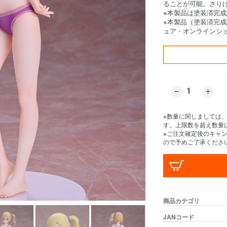
ることが可能。さり
※本製品は塗装済完
※本製品（塗装済完
ュア・オンラインシ
※数量に関しましては
す。上限数を超え数量
※ご注文確定後のキャ
ので予めご了承くださ
商品カテゴリ
JANコード