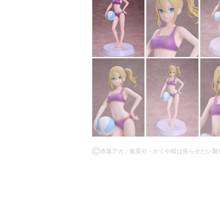
Ⓒ赤坂アカ／集英社・かぐや様は告らせたい製