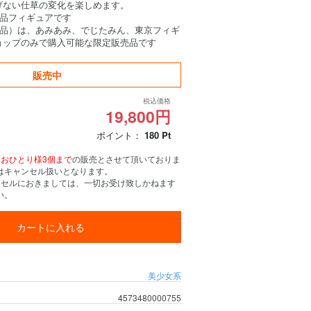
げない仕草の変化を楽しめます。
成品フィギュアです
成品）は、あみあみ、でじたみん、東京フィギ
ョップのみで購入可能な限定販売品です
販売中
税込価格
19,800円
ポイント：
180
Pt
、
おひとり様3個まで
の販売とさせて頂いておりま
はキャンセル扱いとなります。
ンセルにおきましては、一切お受け致しかねます
い。
カートに入れる
美少女系
4573480000755