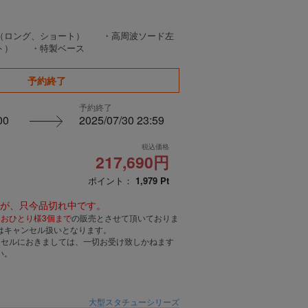
2（ロング、ショート） ・高周波ソード左
ート） ・特製ベース
予約終了
予約終了
00
2025/07/30 23:59
税込価格
217,690円
ポイント：
1,979
Pt
んが、只今品切れ中です。
、
おひとり様3個まで
の販売とさせて頂いておりま
はキャンセル扱いとなります。
ンセルにおきましては、一切お受け致しかねます
い。
大型スタチューシリーズ