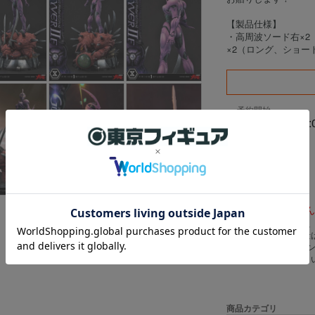
【製品仕様】
・高周波ソード右×
×2（ロング、ショ
予約開始
2025/05/29 15:
申し訳ございませ
※数量に関しましては
す。上限数を超え数量
※ご注文確定後のキャ
ので予めご了承くださ
商品カテゴリ