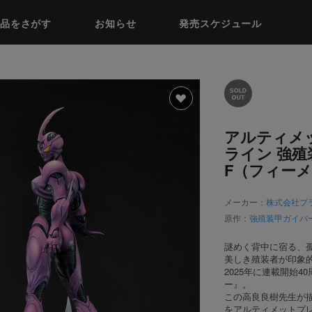
品をさがす
お知らせ
発売スケジュール
アルティメ
ライン 強殖
F（フィー
メーカー：
株式会社プ
原作：
強殖装甲ガイバ
謎めく背中に宿る、
美しき殖装者が印象
2025年に連載開始
ー』。
この高良良樹先生が描
をアルティメットプ