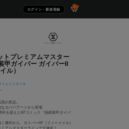
0
ログイン・新規登録
ットプレミアムマスター
装甲ガイバー ガイバーII
メイル）
ライム１スタジオ
ー
孤高の意志。
的なカバーアートから登場
40周年を迎えたSFコミック『強殖装甲ガイバ
く傑作から、ガイバーIIF（フィーメイル）
レミアムマスターラインで立体化！