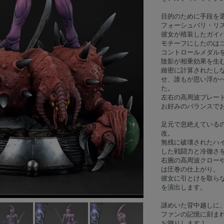
目的のために手段を
フォーシュバリ・リ
彼女が殖装したガイバ
モチーフにしたのはコ
コントロールメダル
陰影が相乗効果を生
緻密に計算されたし
せ、誰もが思い浮か
た。
左右の高周波ブレー
お好みのバランスで
足元で息絶えている
改。
無残に破壊されたハイ
した戦闘力と冷徹さ
右腕の高周波クロー
は圧巻の仕上がり。
彼女に引とけを取ら
を演出します。
謎めいた背中越しに
ファンの記憶に刻ま
お贈りします！