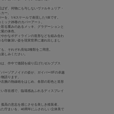
選ばず、何物にも与しないヴァルキュリア・
スカー。
ーを、1/4スケールで表現した1体です。
ミック26巻のカバーアート。
を彩る重みのあるメッキ、グラデーションと
む紫の体色、
なやかなボディラインの造形などを組み合わ
べる印象深い姿を現実世界に連れ出しまし
ドも、それぞれ長短2種類をご用意。
お楽しみください。
のは、作中で激闘を繰り広げたゼルブブス
パーゾアノイドの姿が、ガイバーIIFの卓越
を物語ります。
や左腕の熱線砲をはじめ、各部の彩色と造形
ない存在感で、臨場感あふれるディスプレイ
、孤高の意志を感じさせる美しき殖装者。
れた佇まいを、40周年にふさわしい立体美で