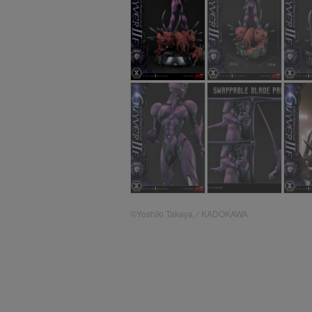
©Yoshiki Takaya／KADOKAWA