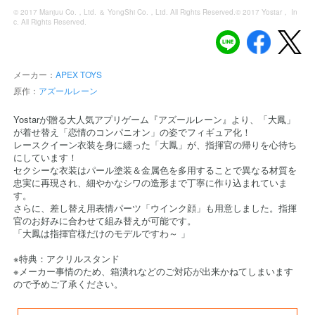
© 2017 Manjuu Co.，Ltd. ＆ YongShi Co.，Ltd. All Rights Reserved.© 2017 Yostar， In
c. All Rights Reserved.
メーカー：
APEX TOYS
原作：
アズールレーン
Yostarが贈る大人気アプリゲーム『アズールレーン』より、「大鳳」
が着せ替え「恋情のコンパニオン」の姿でフィギュア化！
レースクイーン衣装を身に纏った「大鳳」が、指揮官の帰りを心待ち
にしています！
セクシーな衣装はパール塗装＆金属色を多用することで異なる材質を
忠実に再現され、細やかなシワの造形まで丁寧に作り込まれていま
す。
さらに、差し替え用表情パーツ「ウインク顔」も用意しました。指揮
官のお好みに合わせて組み替えが可能です。
「大鳳は指揮官様だけのモデルですわ～ 」
※特典：アクリルスタンド
※メーカー事情のため、箱潰れなどのご対応が出来かねてしまいます
ので予めご了承ください。