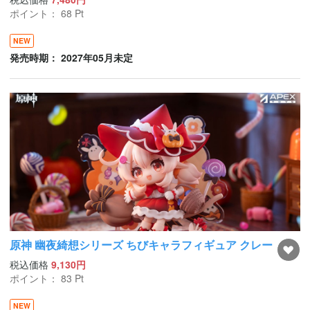
ポイント：
68
Pt
NEW
発売時期： 2027年05月未定
原神 幽夜綺想シリーズ ちびキャラフィギュア クレー
税込価格
9,130円
ポイント：
83
Pt
NEW