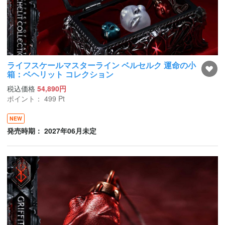
ライフスケールマスターライン ベルセルク 運命の小
箱：ベヘリット コレクション
税込価格
54,890円
ポイント：
499
Pt
NEW
発売時期： 2027年06月未定