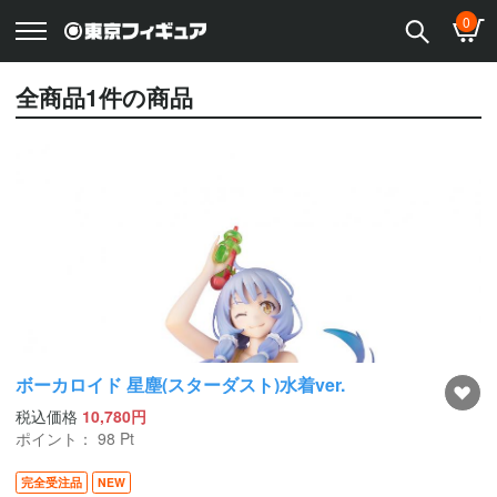
0
全商品
1
件の商品
ボーカロイド 星塵(スターダスト)水着ver.
税込価格
10,780円
ポイント：
98
Pt
完全受注品
NEW