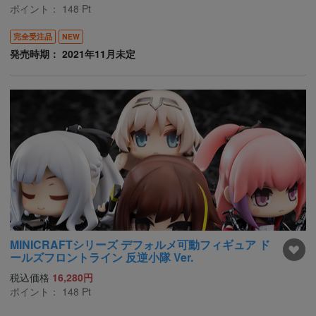
ポイント：
148
Pt
完全受注品
NEW
発売時期： 2021年11月未定
MINICRAFTシリーズ デフォルメ可動フィギュア ド
ールズフロントライン 反逆小隊 Ver.
税込価格
16,280円
ポイント：
148
Pt