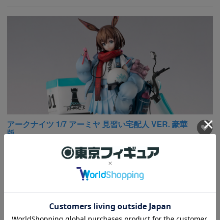
アークナイツ 1/7 アーミヤ 見習い宅配人 VER. 豪華
版
税込価格
28,380円
ポイント：
258
Pt
お蔵出し商品
在庫商品
発売時期： 1～2週間以内にお渡し可能