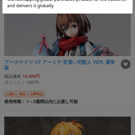
アークナイツ 1/7 アーミヤ 見習い宅配人 VER. 通常
版
税込価格
18,480円
ポイント：
168
Pt
お蔵出し商品
在庫商品
発売時期： 1～2週間以内にお渡し可能