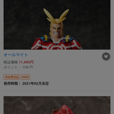
オールマイト
税込価格
11,880円
ポイント：
108
Pt
完全受注品
NEW
発売時期： 2021年02月未定