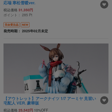
応瑞 寒松雪暖ver.
税込価格
31,350円
ポイント：
285
Pt
完全受注品
NEW
発売時期： 2025年02月未定
【アウトレット】アークナイツ 1/7 アーミヤ 見習い
宅配人 VER. 豪華版
税込価格
25,542円
10%OFF