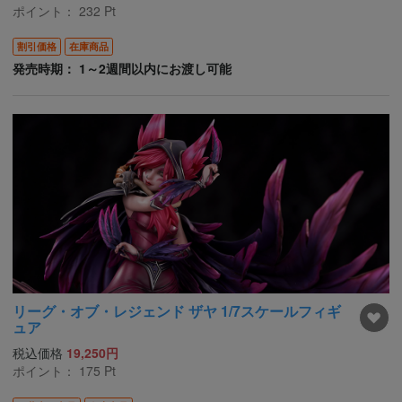
ポイント：
232
Pt
割引価格
在庫商品
発売時期： 1～2週間以内にお渡し可能
リーグ・オブ・レジェンド ザヤ 1/7スケールフィギ
ュア
税込価格
19,250円
ポイント：
175
Pt