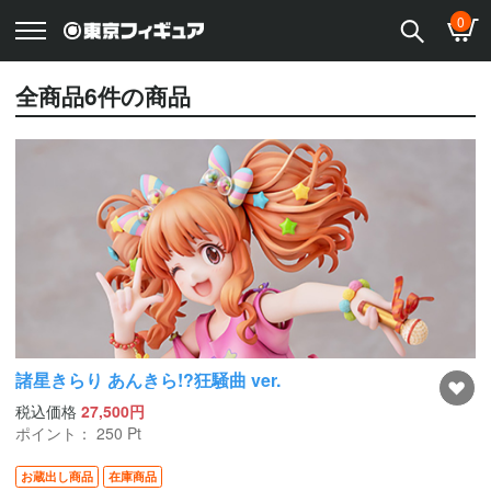
0
全商品
6
件の商品
諸星きらり あんきら!?狂騒曲 ver.
税込価格
27,500円
ポイント：
250
Pt
お蔵出し商品
在庫商品