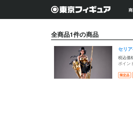
商
全商品
1
件の商品
セリア‐
税込価
ポイン
限定品