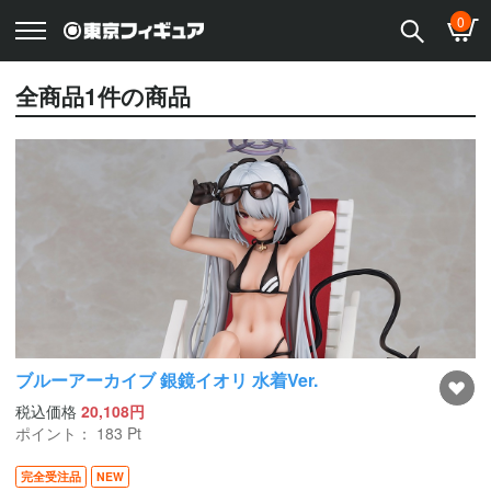
0
全商品
1
件の商品
ブルーアーカイブ 銀鏡イオリ 水着Ver.
税込価格
20,108円
ポイント：
183
Pt
完全受注品
NEW