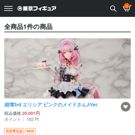
0
全商品
1
件の商品
崩壊3rd エリシア ピンクのメイドさん♪Ver.
税込価格
20,001円
ポイント：
182
Pt
完全受注品
NEW