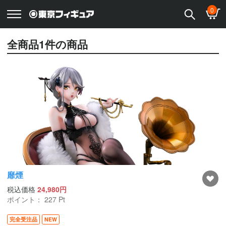
0
全商品
1
件の商品
靡煙
税込価格
24,980円
ポイント：
227
Pt
完全受注品
NEW