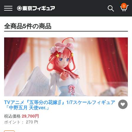
0
全商品
5
件の商品
TVアニメ『五等分の花嫁∬』1/7スケールフィギュア
「中野五月 天使ver.」
税込価格
29,700円
ポイント：
270
Pt