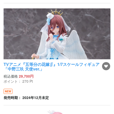
TVアニメ『五等分の花嫁∬』1/7スケールフィギュア
「中野三玖 天使ver.」
税込価格
29,700円
ポイント：
270
Pt
NEW
発売時期： 2024年12月未定