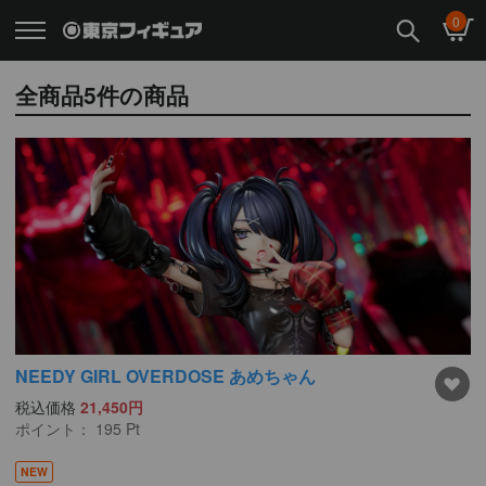
0
全商品
5
件の商品
NEEDY GIRL OVERDOSE あめちゃん
税込価格
21,450円
ポイント：
195
Pt
NEW