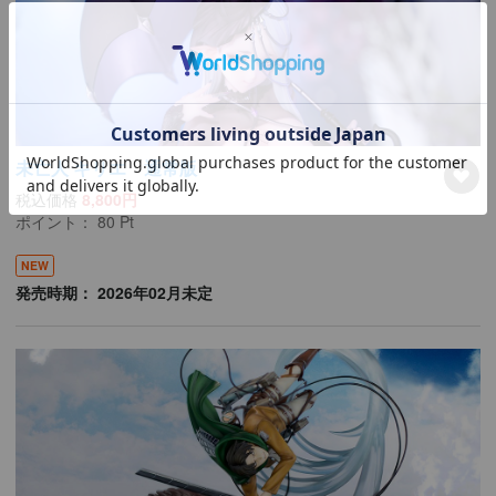
未亡人 キリエ 通常版
税込価格
8,800円
ポイント：
80
Pt
NEW
発売時期： 2026年02月未定