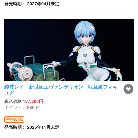
発売時期： 2027年04月未定
綾波レイ 新世紀エヴァンゲリオン 収蔵級フィギ
ュア
税込価格
107,800円
ポイント：
980
Pt
完全受注品
発売時期： 2025年11月未定