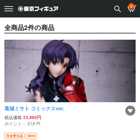
0
全商品
2
件の商品
葛城ミサト コミックスver.
税込価格
23,980円
ポイント：
218
Pt
完全受注品
NEW