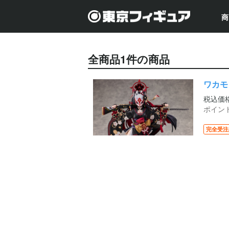
商
全商品
1
件の商品
ワカモ
税込価
ポイン
完全受注