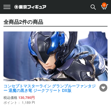
0
全商品
2
件の商品
コンセプトマスターライン グランブルーファンタジ
ー 退魔の黒き竜 ジークフリート DX版
税込価格
130,790円
ポイント：
1,189
Pt