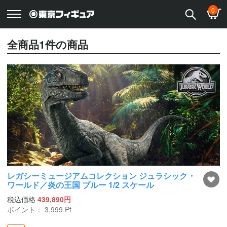
0
全商品
1
件の商品
レガシーミュージアムコレクション ジュラシック・
ワールド／炎の王国 ブルー 1/2 スケール
税込価格
439,890円
ポイント：
3,999
Pt