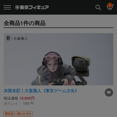
0
全商品
1
件の商品
末那末匠丨大畠雅人《東京ゲーム少女》
税込価格
19,800円
ポイント：
180
Pt
限定品
残りわずか