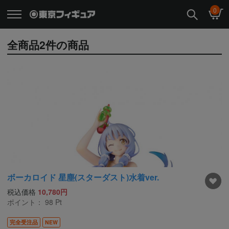
0
全商品
2
件の商品
ボーカロイド 星塵(スターダスト)水着ver.
税込価格
10,780円
ポイント：
98
Pt
完全受注品
NEW