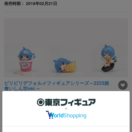
発売時期： 2018年02月21日
ビリビリデフォルメフィギュアシリーズ～2233娘
食いしん坊ver.～
税込価格
4,695円
2%OFF
ポイント：
43
Pt
完全受注品
発売時期： 2017年04月未定