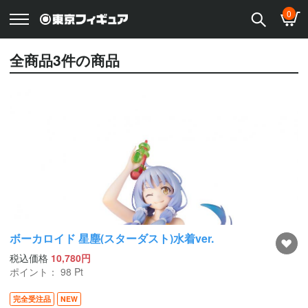
0
全商品
3
件の商品
ボーカロイド 星塵(スターダスト)水着ver.
税込価格
10,780円
ポイント：
98
Pt
完全受注品
NEW