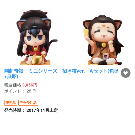
開封奇談 ミニシリーズ 招き猫ver. Aセット(包拯
+展昭)
税込価格
3,056円
ポイント：
28
Pt
限定品
完全受注品
発売時期： 2017年11月未定