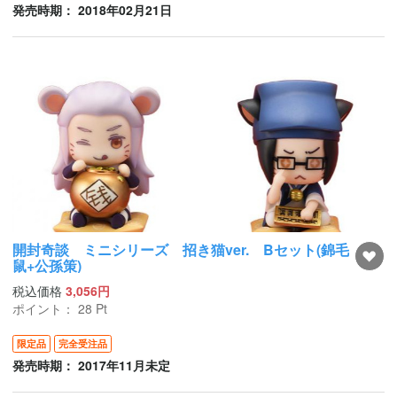
発売時期： 2018年02月21日
開封奇談 ミニシリーズ 招き猫ver. Bセット(錦毛
鼠+公孫策)
税込価格
3,056円
ポイント：
28
Pt
限定品
完全受注品
発売時期： 2017年11月未定