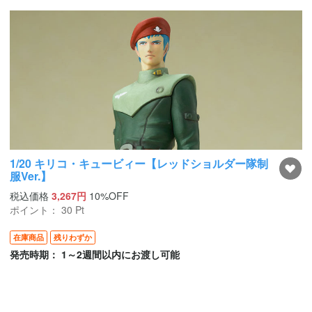
1/20 キリコ・キュービィー【レッドショルダー隊制
服Ver.】
税込価格
3,267円
10%OFF
ポイント：
30
Pt
在庫商品
残りわずか
発売時期： 1～2週間以内にお渡し可能