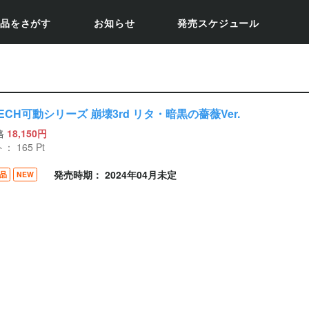
品をさがす
お知らせ
発売スケジュール
ECH可動シリーズ 崩壊3rd リタ・暗黒の薔薇Ver.
格
18,150円
ト：
165
Pt
発売時期： 2024年04月未定
品
NEW