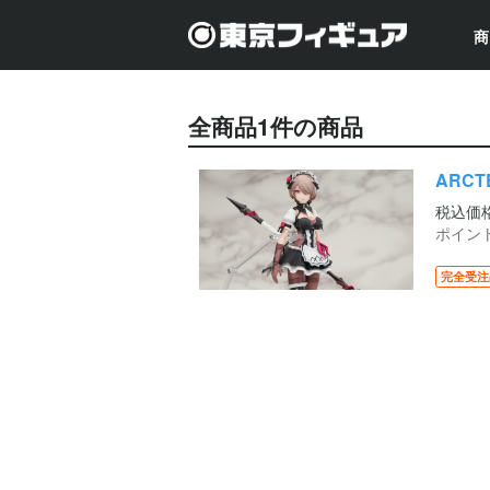
商
全商品
1
件の商品
ARCT
税込価
ポイン
完全受注