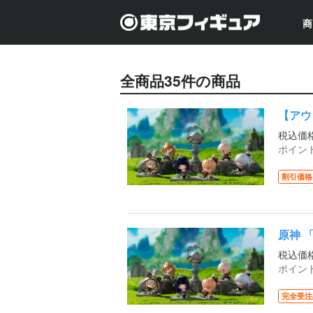
商
全商品
35
件の商品
【アウ
税込価
ポイン
割引価格
原神 
税込価
ポイン
完全受注