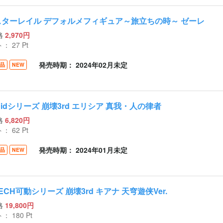
スターレイル デフォルメフィギュア～旅立ちの時～ ゼーレ
格
2,970円
ト：
27
Pt
発売時期： 2024年02月未定
品
NEW
roidシリーズ 崩壊3rd エリシア 真我・人の律者
格
6,820円
ト：
62
Pt
発売時期： 2024年01月未定
品
NEW
ECH可動シリーズ 崩壊3rd キアナ 天穹遊侠Ver.
格
19,800円
ト：
180
Pt