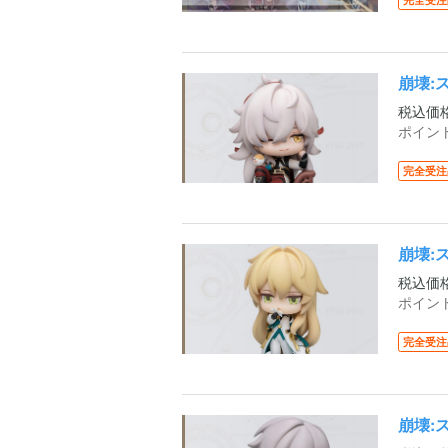
崩壊:
税込価
ポイン
完全受注
崩壊:
税込価
ポイン
完全受注
崩壊: