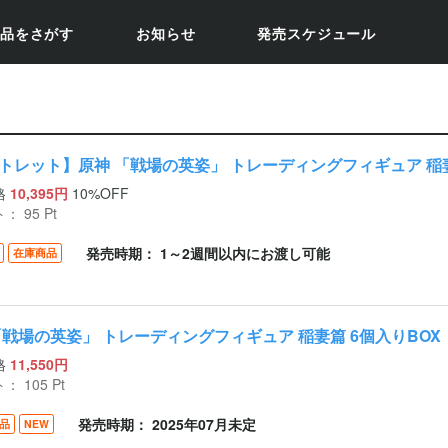
品をさがす
お知らせ
発売スケジュール
トレット】原神 「戦場の英姿」 トレーディングフィギュア 稲妻
格
10,395円
10%OFF
ト：
95
Pt
発売時期： 1～2週間以内にお渡し可能
在庫商品
「戦場の英姿」 トレーディングフィギュア 稲妻篇 6個入りBOX
格
11,550円
ト：
105
Pt
発売時期： 2025年07月未定
品
NEW