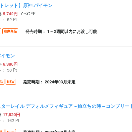
トレット】原神 パイモン
格
5,742円
10%OFF
ト：
52
Pt
発売時期： 1～2週間以内にお渡し可能
在庫商品
パイモン
格
6,380円
ト：
58
Pt
発売時期： 2024年03月未定
品
NEW
スターレイル デフォルメフィギュア～旅立ちの時～コンプリー
格
17,820円
ト：
162
Pt
品
NEW