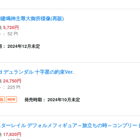
御建鳴神主尊大御所様像(再販)
格
5,720円
ト：
52
Pt
： 2024年12月未定
d デュランダル 十字星の約束Ver.
格
24,750円
ト：
225
Pt
発売時期： 2024年10月未定
品
NEW
スターレイル デフォルメフィギュア～旅立ちの時～コンプリー
格
17,820円