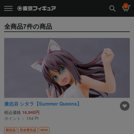
0
全商品
7
件の商品
兼志谷 シタラ【Summer Queens】
税込価格
16,940円
ポイント：
154
Pt
限定品
完全受注品
NEW