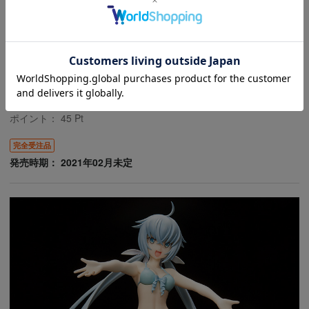
アッセンブル・ヒロインズ フレズヴェルク
【Summer Queens】
税込価格
4,950円
ポイント：
45
Pt
完全受注品
発売時期： 2021年02月未定