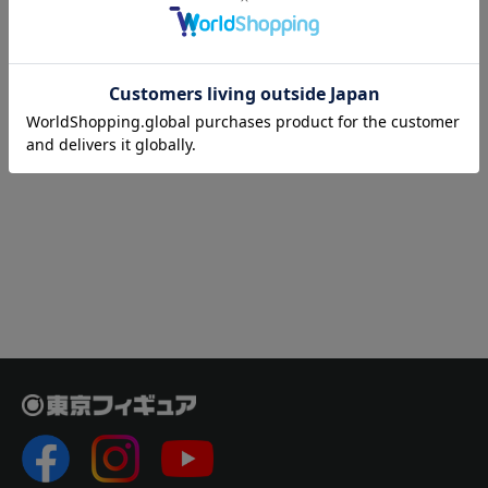
山海戦記 聶小倩 鏡結霜霖 ver.
PREV