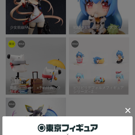
少女前線FAL
戦艦少女R ミニシリーズ クイ
ンシー
劉看山 冬ver ※予約特典 ウ
ビリビリデフォルメフィギュア
サギパー…
シリーズ～2…