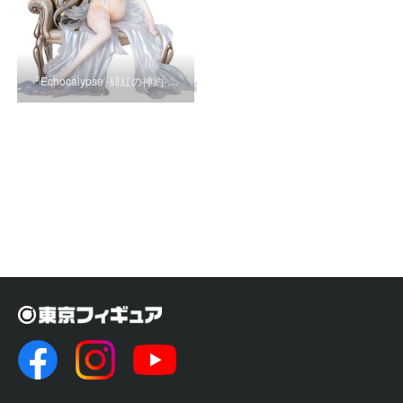
『Echocalypse -緋紅の神約-…