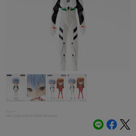
©カラー
©Ars Gratia Artis.All Rights Reserved.