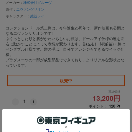
メーカー：
株式会社グルーヴ
原作：
エヴァンゲリオン
キャラクター：
綾波レイ
コレクションドール第二弾は、今年誕生25周年で、新作映画も公開と
なるエヴァンゲリオンです!
ぷくっとした頬と唇がかわいらしいお顔は、ドールアイ仕様の瞳を左
右に動かすことによって表情が変わります。首(左右)・脚(前後)・膝は
ベンダブル仕様です。髪の毛は、自分でアレンジもできるウイッグ仕
様。
プラグスーツの一部が成型部品でできており、よりリアルな形状とな
っています。
販売中
税込価格
13,200円
ポイント：
120
Pt
※数量に関しましては、
おひとり様3個まで
の販売とさせて頂いておりま
す。上限数を超え数量はキャンセル扱いとなります。
※ご注文確定後のキャンセルにおきましては、一切お受け致しかねますの
で予めご了承ください。