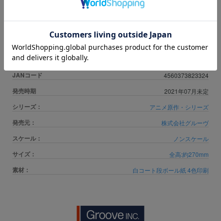
カートに入れる
商品カテゴリ
ドール・コレクションドール
JANコード
4560373823324
発売時期
2021年07月未定
シリーズ：
アニメ原作・シリーズ
発売元：
株式会社グルーヴ
スケール：
ノンスケール
サイズ：
全高:約270mm
素材：
白コート段ボール紙 4色印刷