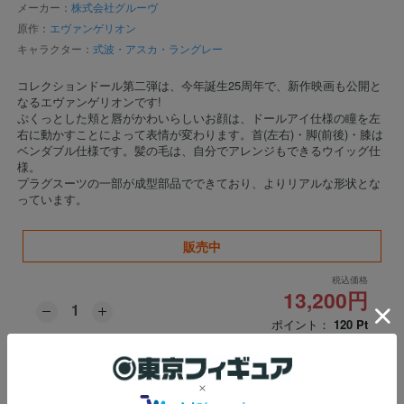
メーカー：
株式会社グルーヴ
原作：
エヴァンゲリオン
キャラクター：
式波・アスカ・ラングレー
コレクションドール第二弾は、今年誕生25周年で、新作映画も公開と
なるエヴァンゲリオンです!
ぷくっとした頬と唇がかわいらしいお顔は、ドールアイ仕様の瞳を左
右に動かすことによって表情が変わります。首(左右)・脚(前後)・膝は
ベンダブル仕様です。髪の毛は、自分でアレンジもできるウイッグ仕
様。
プラグスーツの一部が成型部品でできており、よりリアルな形状とな
っています。
販売中
税込価格
13,200円
ポイント：
120
Pt
※数量に関しましては、
おひとり様3個まで
の販売とさせて頂いておりま
す。上限数を超え数量はキャンセル扱いとなります。
※ご注文確定後のキャンセルにおきましては、一切お受け致しかねますの
で予めご了承ください。