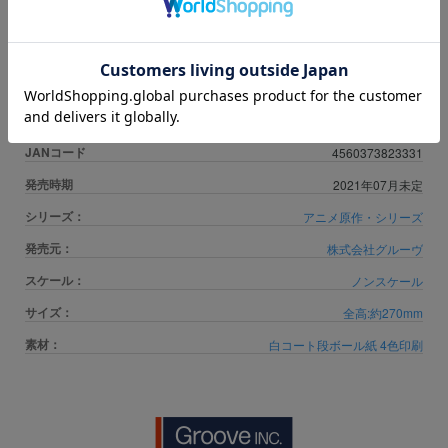
カートに入れる
商品カテゴリ
ドール・コレクションドール
JANコード
4560373823331
発売時期
2021年07月未定
シリーズ：
アニメ原作・シリーズ
発売元：
株式会社グルーヴ
スケール：
ノンスケール
サイズ：
全高:約270mm
素材：
白コート段ボール紙 4色印刷