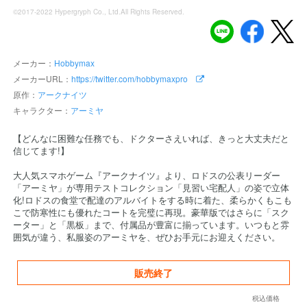
©2017-2022 Hypergryph Co., Ltd.All Rights Reserved.
メーカー：
Hobbymax
メーカーURL：
https://twitter.com/hobbymaxpro
原作：
アークナイツ
キャラクター：
アーミヤ
【どんなに困難な任務でも、ドクターさえいれば、きっと大丈夫だと
信じてます!】
大人気スマホゲーム『アークナイツ』より、ロドスの公表リーダー
「アーミヤ」が専用テストコレクション「見習い宅配人」の姿で立体
化!ロドスの食堂で配達のアルバイトをする時に着た、柔らかくもこも
こで防寒性にも優れたコートを完璧に再現。豪華版ではさらに「スク
ーター」と「黒板」まで、付属品が豊富に揃っています。いつもと雰
囲気が違う、私服姿のアーミヤを、ぜひお手元にお迎えください。
販売終了
税込価格