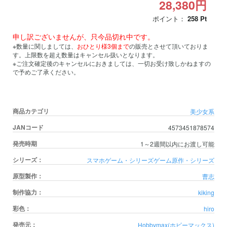
28,380円
ポイント：
258
Pt
申し訳ございませんが、只今品切れ中です。
※数量に関しましては、
おひとり様3個まで
の販売とさせて頂いておりま
す。上限数を超え数量はキャンセル扱いとなります。
※ご注文確定後のキャンセルにおきましては、一切お受け致しかねますの
で予めご了承ください。
商品カテゴリ
美少女系
JANコード
4573451878574
発売時期
1～2週間以内にお渡し可能
シリーズ：
スマホゲーム・シリーズ
ゲーム原作・シリーズ
原型製作：
曹志
制作協力：
kiking
彩色：
hiro
発売元：
Hobbymax(ホビーマックス)