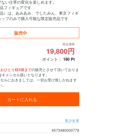
げない仕草の変化を楽しめます。
成品フィギュアです
成品）は、あみあみ、でじたみん、東京フィギ
ョップのみで購入可能な限定販売品です
販売中
税込価格
19,800円
ポイント：
180
Pt
、
おひとり様3個まで
の販売とさせて頂いておりま
はキャンセル扱いとなります。
ンセルにおきましては、一切お受け致しかねます
い。
カートに入れる
美少女系
4573480000779