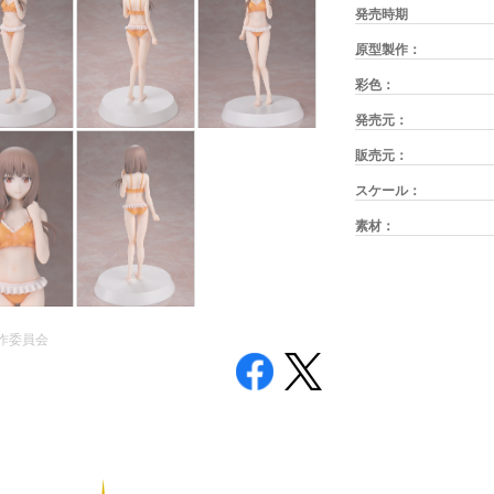
発売時期
原型製作：
彩色：
発売元：
販売元：
スケール：
素材：
作委員会