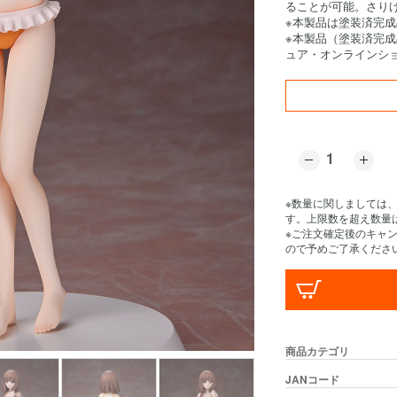
ることが可能。さり
※本製品は塗装済完
※本製品（塗装済完
ュア・オンラインシ
※数量に関しましては
す。上限数を超え数量
※ご注文確定後のキャ
ので予めご了承くださ
商品カテゴリ
JANコード