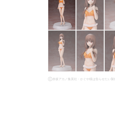
Ⓒ赤坂アカ／集英社・かぐや様は告らせたい製