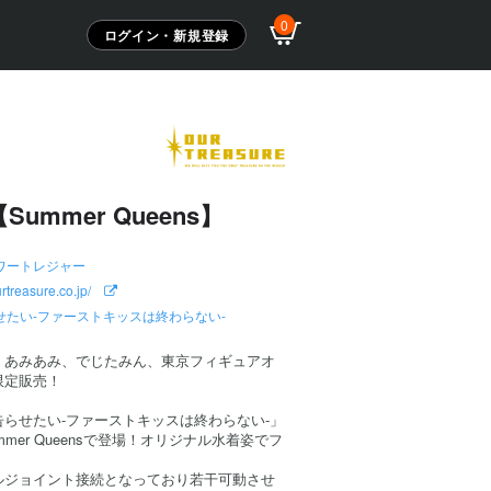
0
ログイン・新規登録
ummer Queens】
ワートレジャー
ourtreasure.co.jp/
せたい-ファーストキッスは終わらない-
、あみあみ、でじたみん、東京フィギュアオ
限定販売！
らせたい-ファーストキッスは終わらない-」
mer Queensで登場！オリジナル水着姿でフ
。
ルジョイント接続となっており若干可動させ