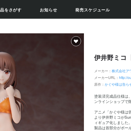
品をさがす
お知らせ
発売スケジュール
伊井野ミコ【S
メーカー：
株式会社ア
メーカーURL：
http://
原作：
かぐや様は告ら
塗装済完成品仕様は
ンラインショップで
アニメ「かぐや様は告
より伊井野ミコがSum
ィギュア化しました
製品は首部分がボー