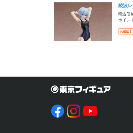
綾波レイ
税込価
ポイン
お蔵出し