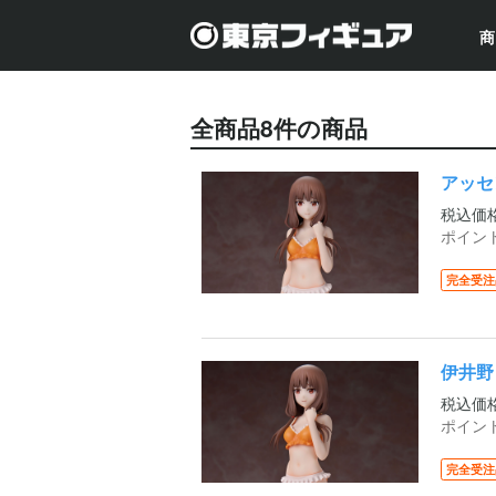
商
全商品
8
件の商品
アッセ
税込価
ポイン
完全受注
伊井野ミ
税込価
ポイン
完全受注