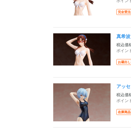
ポイン
完全受注
真希波
税込価
ポイン
お蔵出し
アッセ
税込価
ポイン
在庫商品