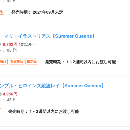
ト：
45
Pt
発売時期： 2021年09月未定
品
・マリ・イラストリアス【Summer Queens】
格
9,702円
10%OFF
ト：
88
Pt
発売時期： 1～2週間以内にお渡し可能
商品
在庫商品
限定品
ンブル・ヒロインズ綾波レイ【Summer Queens】
格
4,950円
ト：
45
Pt
発売時期： 1～2週間以内にお渡し可能