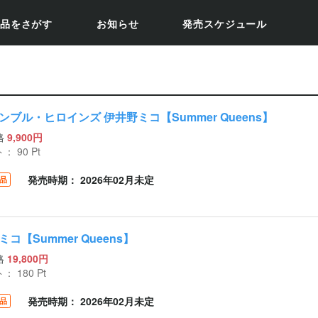
品をさがす
お知らせ
発売スケジュール
ンブル・ヒロインズ 伊井野ミコ【Summer Queens】
格
9,900円
ト：
90
Pt
発売時期： 2026年02月未定
品
コ【Summer Queens】
格
19,800円
ト：
180
Pt
発売時期： 2026年02月未定
品