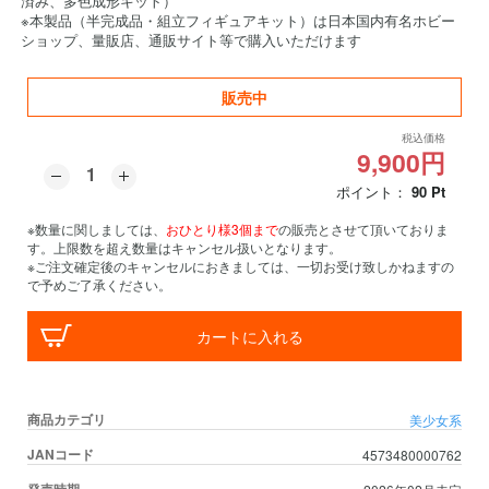
済み、多色成形キット）
※本製品（半完成品・組立フィギュアキット）は日本国内有名ホビー
ショップ、量販店、通販サイト等で購入いただけます
販売中
税込価格
9,900円
ポイント：
90
Pt
※数量に関しましては、
おひとり様3個まで
の販売とさせて頂いておりま
す。上限数を超え数量はキャンセル扱いとなります。
※ご注文確定後のキャンセルにおきましては、一切お受け致しかねますの
で予めご了承ください。
カートに入れる
商品カテゴリ
美少女系
JANコード
4573480000762