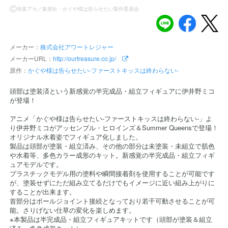
Ⓒ赤坂アカ／集英社・かぐや様は告らせたい製作委員会
メーカー：
株式会社アワートレジャー
メーカーURL：
http://ourtreasure.co.jp/
原作：
かぐや様は告らせたい-ファーストキッスは終わらない-
頭部は塗装済という新感覚の半完成品・組立フィギュアに伊井野ミコ
が登場！
アニメ「かぐや様は告らせたい-ファーストキッスは終わらない-」よ
り伊井野ミコがアッセンブル・ヒロインズ＆Summer Queensで登場！
オリジナル水着姿でフィギュア化しました。
製品は頭部が塗装・組立済み、その他の部分は未塗装・未組立で肌色
や水着等、多色カラー成形のキット。新感覚の半完成品・組立フィギ
ュアモデルです。
プラスチックモデル用の塗料や瞬間接着剤を使用することが可能です
が、塗装せずにただ組み立てるだけでもイメージに近い組み上がりに
することが出来ます。
首部分はボールジョイント接続となっており若干可動させることが可
能。さりげない仕草の変化を楽しめます。
※本製品は半完成品・組立フィギュアキットです（頭部が塗装＆組立