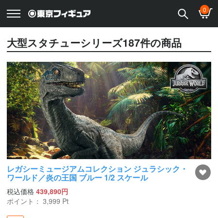
0
大型スタチューシリーズ
187
件の商品
レガシーミュージアムコレクション ジュラシック・
ワールド／炎の王国 ブルー 1/2 スケール
税込価格
439,890円
ポイント：
3,999
Pt