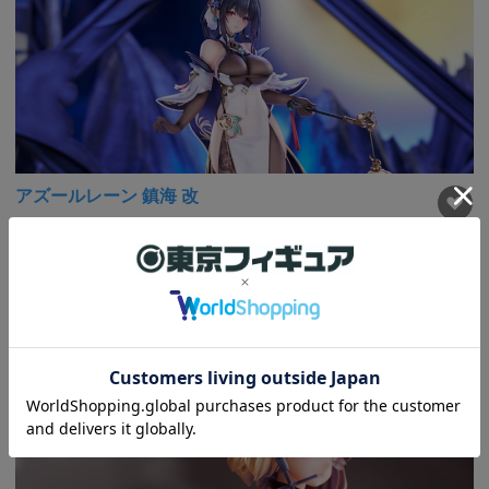
アズールレーン 鎮海 改
税込価格
28,600円
ポイント：
260
Pt
完全受注品
NEW
発売時期： 2026年07月未定