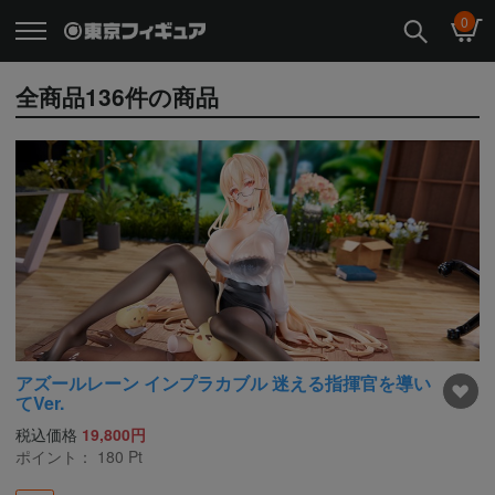
0
全商品
136
件の商品
アズールレーン インプラカブル 迷える指揮官を導い
てVer.
税込価格
19,800円
ポイント：
180
Pt