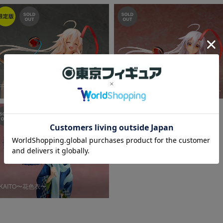
千矢 限定版
千矢
KAITO〜花色衣〜