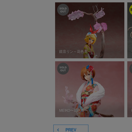
鏡音リン～花色衣～
MEIKO〜花色衣〜
PREV