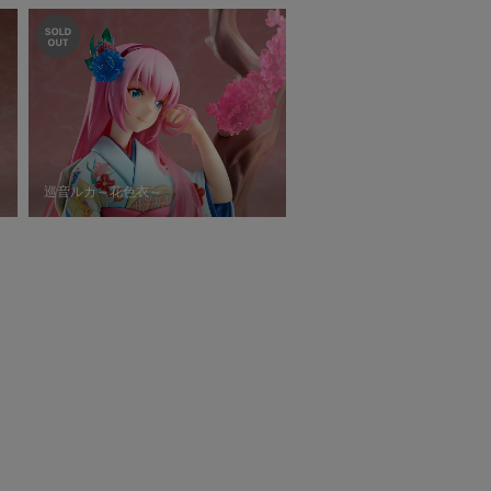
巡音ルカ～花色衣～