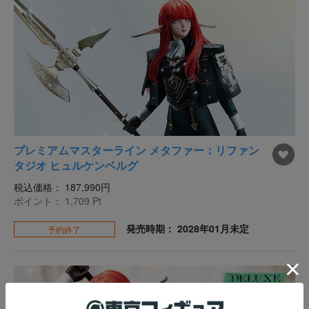
プレミアムマスターライン メタファー：リファン
タジオ ヒュルケンベルグ
税込価格：
187,990円
ポイント：
1,709
Pt
発売時期： 2028年01月未定
予約終了