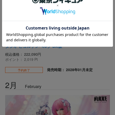
プレミアムマスターライン メタファー：リファン
タジオ ヒュルケンベルグ DX版
税込価格：
222,090円
ポイント：
2,019
Pt
発売時期： 2028年01月未定
予約終了
2月
February