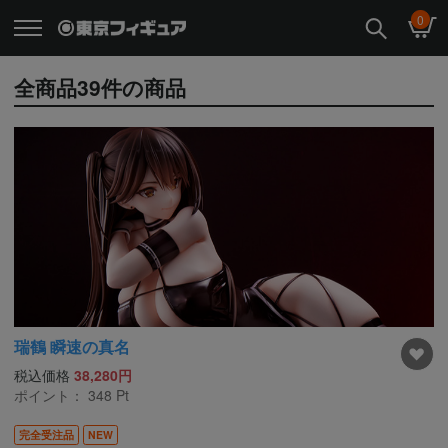
0
全商品
39
件の商品
瑞鶴 瞬速の真名
税込価格
38,280円
ポイント：
348
Pt
完全受注品
NEW