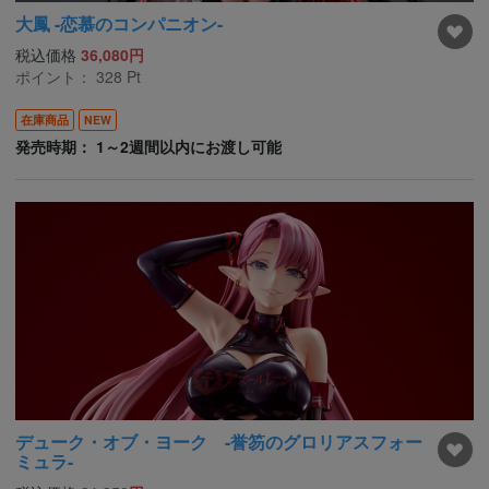
大鳳 -恋慕のコンパニオン-
税込価格
36,080円
ポイント：
328
Pt
在庫商品
NEW
発売時期： 1～2週間以内にお渡し可能
デューク・オブ・ヨーク -誉笏のグロリアスフォー
ミュラ-