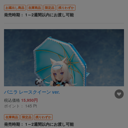
お蔵出し商品
在庫商品
限定品
残りわずか
発売時期： 1～2週間以内にお渡し可能
バニラ レースクイーン ver.
税込価格
15,950円
ポイント：
145
Pt
在庫商品
限定品
残りわずか
発売時期： 1～2週間以内にお渡し可能