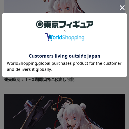
ル・マラン TF edition
税込価格
18,480円
ポイント：
168
Pt
在庫商品
限定品
発売時期： 1～2週間以内にお渡し可能